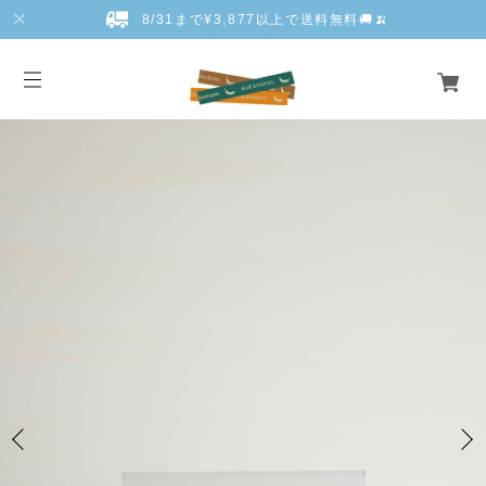
8/31まで¥3,877以上で送料無料🚚🍌