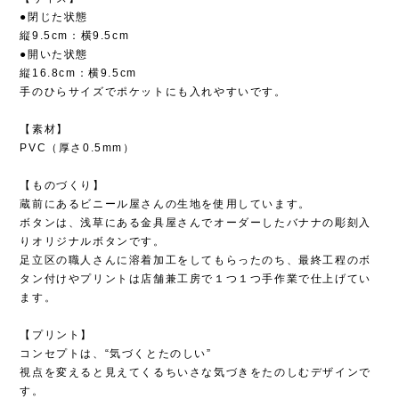
●閉じた状態
縦9.5cm：横9.5cm
●開いた状態
縦16.8cm：横9.5cm
手のひらサイズでポケットにも入れやすいです。
【素材】
PVC（厚さ0.5mm）
【ものづくり】
蔵前にあるビニール屋さんの生地を使用しています。
ボタンは、浅草にある金具屋さんでオーダーしたバナナの彫刻入
りオリジナルボタンです。
足立区の職人さんに溶着加工をしてもらったのち、最終工程のボ
タン付けやプリントは店舗兼工房で１つ１つ手作業で仕上げてい
ます。
【プリント】
コンセプトは、“気づくとたのしい”
視点を変えると見えてくるちいさな気づきをたのしむデザインで
す。