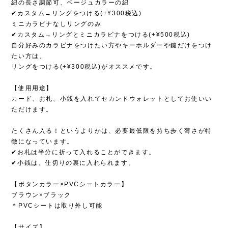
紐の長さ調節可、ベージュカラーの紐
✔︎カスタム→リングをつける(+¥300税込)
ミニカラビナなしリングのみ
✔︎カスタム→リングとミニカラビナをつける(+¥500税込)
自分好みのカラビナをつけたい方やキーホルダーや鍵だけをつけ
たい方は、
リングをつける(+¥300税込)がオススメです。
【使用用途】
カード、お札、小銭を入れてセカンドウォレットとしてお使いい
ただけます。
たくさん入る！というよりかは、必要最低限を持ち歩く薄さが特
徴になっています。
✔︎お札は半分に折って入れることができます。
✔︎小銭は、仕切りの裏に入れられます。
【ボタンカラー×PVCシートカラー】
ブラウン×ブラック
＊PVCシートは取り外し可能
【サイズ】