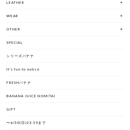
LEATHER
WEAR
OTHER
SPECIAL
シリーズバナナ
It's fun to notice
FRESHバナナ
BANANA JUICE NOMITAI
GIFT
〜6/30(日)23:59まで