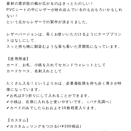
素材の選択肢の幅が広がるのはきっとたのしい！
PVCシートの中にレザーが紛れ込んでいるのもおもろいかもしれ
ない！
という点からレザーでの製作が決まりました。
レザーバージョンは、長くお使いいただけるようにテーププリン
トはなしにして、
スッと持ち物に馴染むような落ち着いた雰囲気になっています。
【使用用途】
カード、お札、小銭を入れてセカンドウォレットとして
カードケース、名刺入れとして
たくさん入る！というよりかは、必要最低限を持ち歩く薄さが特
徴になっています。
✔︎お札は3つ折りにして入れることができます。
✔︎小銭は、右側に入れると使いやすいです。（バナ兄調べ）
✔︎カードのみでしたらおおよそ10枚程度入ります。
【カスタム】
✔︎カスタム→リングをつける(+¥300税込)