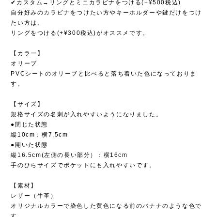
✔︎カスタム→リングとミニカラビナをつける(+¥500税込)
自分好みのカラビナをつけたい方やキーホルダーや鍵だけをつけ
たい方は、
リングをつける(+¥300税込)がオススメです。
【カラー】
オリーブ
PVCシートのオリーブと比べると落ち着いた色になっておりま
す。
【サイズ】
規格サイズの名刺が入れやすいようになりました。
●閉じた状態
縦10cm：横7.5cm
●開いた状態
縦16.5cm(左側の長い部分）：横16cm
手のひらサイズでポケットにも入れやすいです。
【素材】
レザー（牛革）
オリジナルカラーで染色した黄色になる前のバナナのような色で
す。