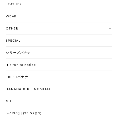
LEATHER
WEAR
OTHER
SPECIAL
シリーズバナナ
It's fun to notice
FRESHバナナ
BANANA JUICE NOMITAI
GIFT
〜6/30(日)23:59まで