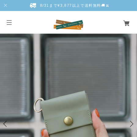
8/31まで¥3,877以上で送料無料🚚🍌