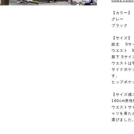
https://st
【カラー】
グレー
ブラック
【サイズ】
総丈 Sサイズ
ウエスト S
股下 Sサイズ
ウエストは
サイドポケ
す。
ヒップポケ
【サイズ感
160cm男
ウエストサ
ャツを着た
選びました