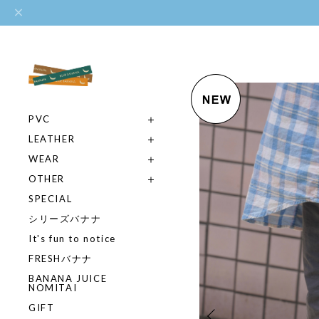
PVC
LEATHER
WEAR
OTHER
SPECIAL
シリーズバナナ
It's fun to notice
FRESHバナナ
BANANA JUICE
NOMITAI
GIFT