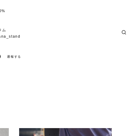
0%
ラム
ana_stand
通報する