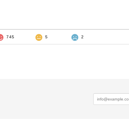
745
5
2