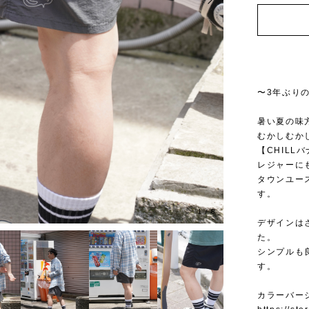
〜3年ぶり
暑い夏の味
むかしむか
【CHILL
レジャーに
タウンユー
す。
1
/
8
デザインは
た。
シンプルも
す。
カラーバー