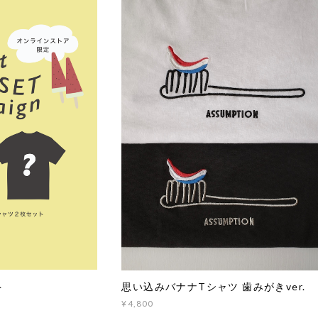
ト
思い込みバナナTシャツ 歯みがきver.
¥4,800