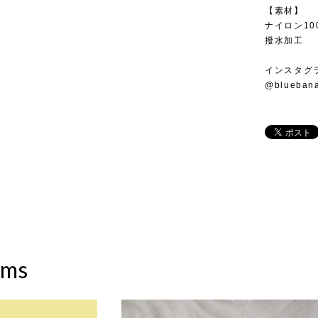
【素材】
ナイロン10
撥水加工
インスタグ
@blueban
ems