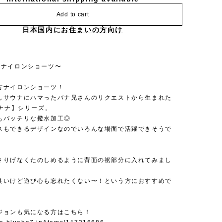
Add to cart
日本国内にお住まいの方向け
のナイロンショーツ〜
方ナイロンショーツ！
しサウナにハマったバナ兄さんのリクエストから生まれた
バナナ】シリーズ。
もバッチリな撥水加工◎
スもできるデザインなのでいろんな場面で活躍できそうで
さりげなくたのしめるように背面の裾部分に入れてみまし
良いけど遊び心も忘れたくない〜！という方におすすめで
ジョンも気になる方はこちら！