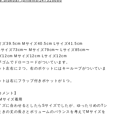
ore.blueba7.jp/items/147316686
39.5cm Mサイズ40.5cm Lサイズ41.5cm
サイズ73cm〜 Mサイズ79cm〜 Lサイズ85cm〜
12cm Mサイズ12cm Lサイズ12cm
平ゴムでドローコードがついています。
ット左右に２つ。右のポケットにはキーループがついていま
ットは右にフラップ付きポケットが１つ。
コメント】
性Mサイズ着用
イズに合わせるとしたらSサイズでしたが、ゆったりめのTシ
ときの丈の長さとボリュームのバランスを考えてMサイズを
。