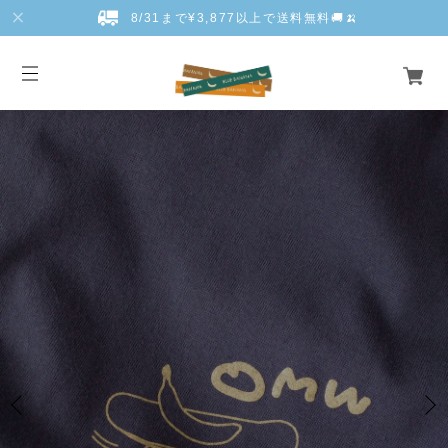
8/31まで¥3,877以上で送料無料🚚🍌