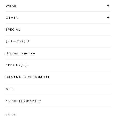
WEAR
OTHER
SPECIAL
シリーズバナナ
It's fun to notice
FRESHバナナ
BANANA JUICE NOMITAI
GIFT
〜6/30(日)23:59まで
GUIDE