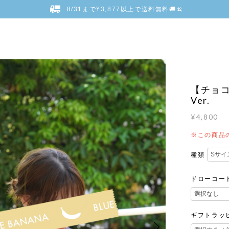
8/31まで¥3,877以上で送料無料🚚🍌
【チョコ
Ver.
¥4,800
※この商品の
種類
ドローコー
ギフトラッ