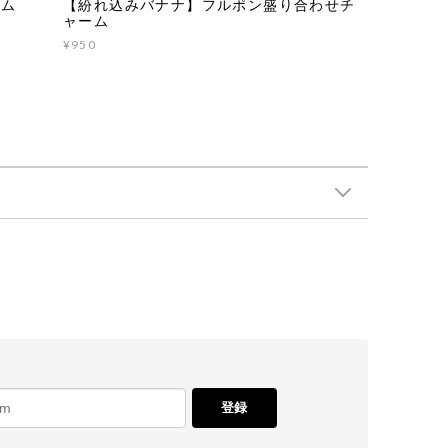
【紛れ込みバナナ】フルポン盛り合わせチ
ーム
ャーム
¥950
登録