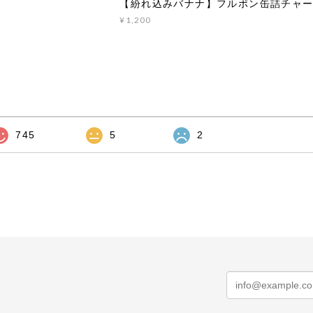
ー
【紛れ込みバナナ】フルポン缶詰チャ
¥1,200
745
5
2