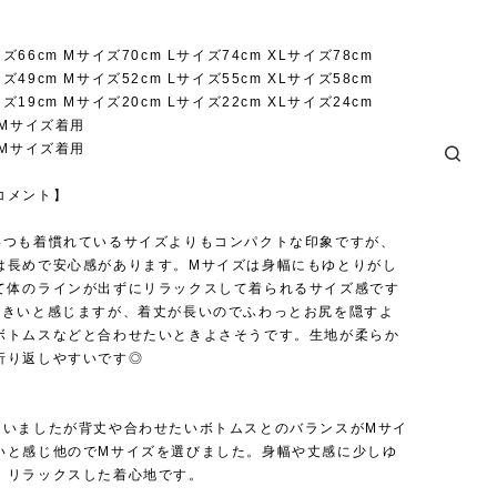
66cm Mサイズ70cm Lサイズ74cm XLサイズ78cm
49cm Mサイズ52cm Lサイズ55cm XLサイズ58cm
19cm Mサイズ20cm Lサイズ22cm XLサイズ24cm
性Mサイズ着用
性Mサイズ着用
コメント】
いつも着慣れているサイズよりもコンパクトな印象ですが、
は長めで安心感があります。Mサイズは身幅にもゆとりがし
て体のラインが出ずにリラックスして着られるサイズ感です
大きいと感じますが、着丈が長いのでふわっとお尻を隠すよ
ボトムスなどと合わせたいときよさそうです。生地が柔らか
折り返しやすいです◎
性
迷いましたが背丈や合わせたいボトムスとのバランスがMサイ
いと感じ他のでMサイズを選びました。身幅や丈感に少しゆ
、リラックスした着心地です。