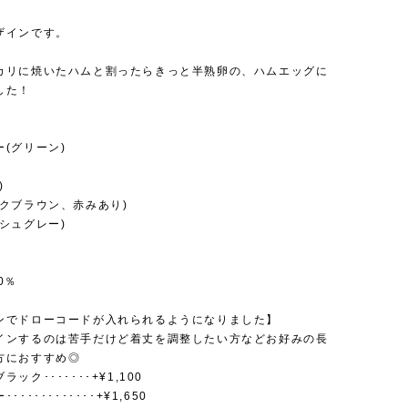
ザインです。
カリに焼いたハムと割ったらきっと半熟卵の、ハムエッグに
した！
(グリーン)
)
ークブラウン、赤みあり)
シュグレー)
0％
ンでドローコードが入れられるようになりました】
インするのは苦手だけど着丈を調整したい方などお好みの長
方におすすめ◎
ック･･･････+¥1,100
･･･････････+¥1,650