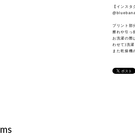
【インスタ
@blueban
プリント部
擦れや引っ
お洗濯の際
わせて)洗
また乾燥機
ems