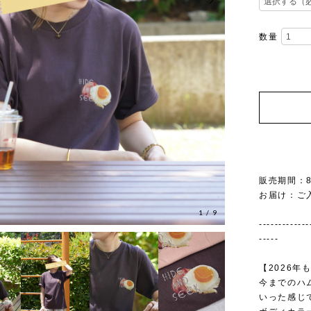
数量
販売期間：8/
お届け：ご
1
/
9
-------------
-----
【2026
今までのハ
いった感じ