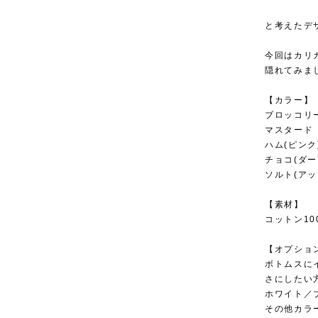
と考えたデ
今回はカリ
隠れてみま
【カラー】
ブロッコリー
マスタード
ハム(ピンク
チョコ(ダ
ソルト(アッ
【素材】
コットン10
【オプショ
ボトムスに
さにしたい
ホワイト／ブラ
その他カラー･･