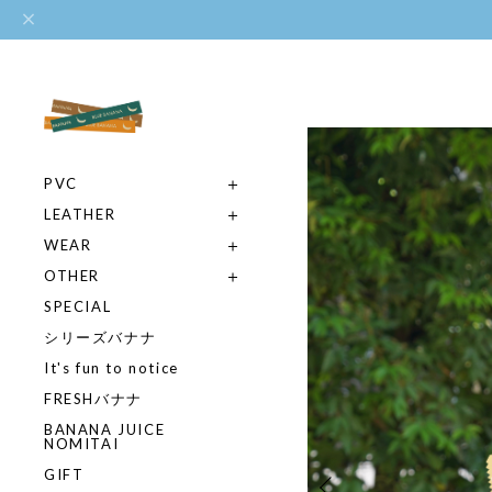
PVC
LEATHER
WEAR
OTHER
SPECIAL
シリーズバナナ
It's fun to notice
FRESHバナナ
BANANA JUICE
NOMITAI
GIFT