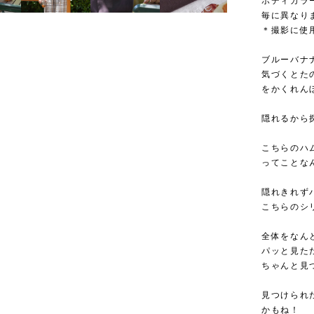
ボディカラ
毎に異なり
＊撮影に使
ブルーバナ
気づくとた
をかくれん
隠れるから
こちらのハ
ってことな
隠れきれず
こちらのシ
全体をなん
パッと見た
ちゃんと見
見つけられ
かもね！