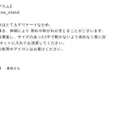
グラム】
ana_stand
分はとてもデリケートなため、
掻き、伸縮により 割れや剥がれが生じることがございます。
は裏返し、サイズのあった(中で動かないよう余白なく形に合
濯ネットに入れてお洗濯してください。
の使用やアイロンはお避けください。
通報する